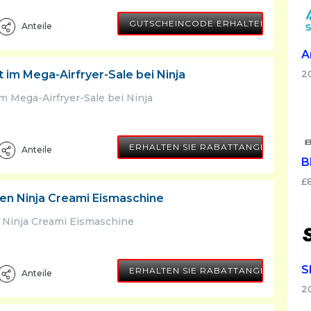
SHOOP5
GUTSCHEINCODE ERHALTEN
Anteile
A
2
t im Mega-Airfryer-Sale bei Ninja
im Mega-Airfryer-Sale bei Ninja
ERHALTEN SIE RABATTANGEBOT
Anteile
B
£
den Ninja Creami Eismaschine
n Ninja Creami Eismaschine
S
ERHALTEN SIE RABATTANGEBOT
Anteile
2