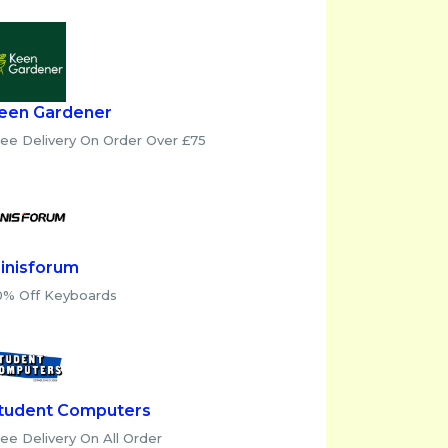
een Gardener
ree Delivery On Order Over £75
inisforum
0% Off Keyboards
tudent Computers
ee Delivery On All Order