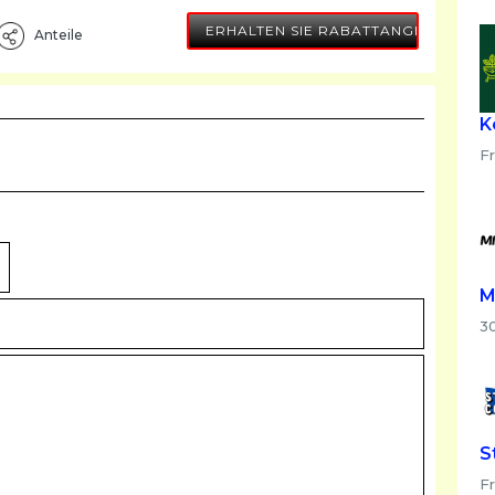
ERHALTEN SIE RABATTANGEBOT
Anteile
K
F
M
3
S
Fr