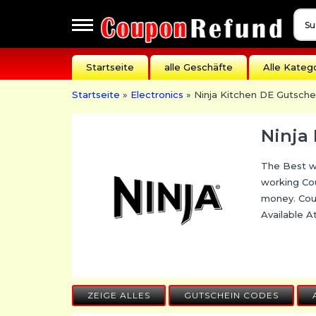
Apperal
Startseite
alle Geschäfte
Alle Kateg
&
Cloathing
Startseite
»
Electronics
» Ninja Kitchen DE Gutsch
Automotive
Baby
Ninja
Dreams
The Best wa
Events
working Co
Fashion
money. Cou
Available 
Festivals
Gift
Guides
Health
ZEIGE ALLES
GUTSCHEIN CODES
&
Beauty