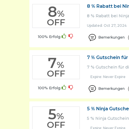
8
8 % Rabatt bei Ni
Home
%
&
8 % Rabatt bei Ninj
OFF
Garden
Updated: Oct 27, 2024 
Lifestyle
100% Erfolg
Bemerkungen
News
&
Magzine
7
7 % Gutschein fü
%
Savings
7 % Gutschein für 
Tips
OFF
Expire: Never Expire
Sports
Tech
100% Erfolg
Bemerkungen
Test
Cat
5
5 % Ninja Gutsche
Travel
%
5 % Ninja Gutschein
OFF
Expire: Never Expire