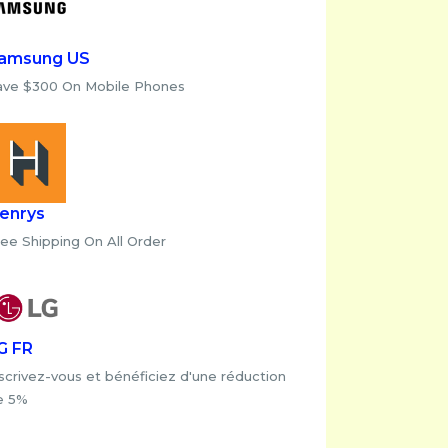
amsung US
ave $300 On Mobile Phones
enrys
ee Shipping On All Order
G FR
scrivez-vous et bénéficiez d'une réduction
e 5%