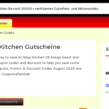
orien
ein Codes
 Kitchen Gutscheine
Ä
y to save at Ninja Kitchen DE brings latest and
upon codes and discount to help you save some
pons, Promo, & Discount Codes August 2026 Are
At Couponrefund.de
S
F
ANGEBOTE