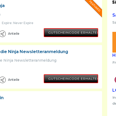
FEATURED
nja
a
S
S
Expire: Never Expire
SAVOO8
GUTSCHEINCODE ERHALTEN
Anteile
r die Ninja Newsletteranmeldung
H
die Ninja Newsletteranmeldung
Fr
SHOOP5
GUTSCHEINCODE ERHALTEN
Anteile
L
In
in
d